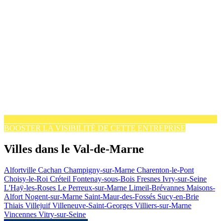
BOOSTER LA VISIBILITÉ DE CETTE ENTREPRISE
Villes dans le Val-de-Marne
Alfortville
Cachan
Champigny-sur-Marne
Charenton-le-Pont
Choisy-le-Roi
Créteil
Fontenay-sous-Bois
Fresnes
Ivry-sur-Seine
L'Haÿ-les-Roses
Le Perreux-sur-Marne
Limeil-Brévannes
Maisons-
Alfort
Nogent-sur-Marne
Saint-Maur-des-Fossés
Sucy-en-Brie
Thiais
Villejuif
Villeneuve-Saint-Georges
Villiers-sur-Marne
Vincennes
Vitry-sur-Seine