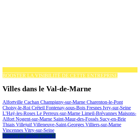
BOOSTER LA VISIBILITÉ DE CETTE ENTREPRISE
Villes dans le Val-de-Marne
Alfortville
Cachan
Champigny-sur-Marne
Charenton-le-Pont
Choisy-le-Roi
Créteil
Fontenay-sous-Bois
Fresnes
Ivry-sur-Seine
L'Haÿ-les-Roses
Le Perreux-sur-Marne
Limeil-Brévannes
Maisons-
Alfort
Nogent-sur-Marne
Saint-Maur-des-Fossés
Sucy-en-Brie
Thiais
Villejuif
Villeneuve-Saint-Georges
Villiers-sur-Marne
Vincennes
Vitry-sur-Seine
Trouver un artisan expert ↑