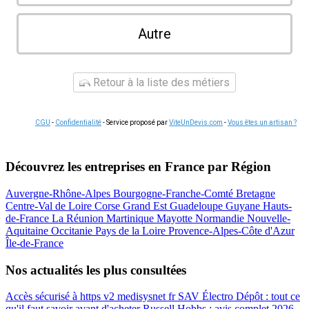
Autre
Retour à la liste des métiers
CGU
-
Confidentialité
- Service proposé par
ViteUnDevis.com
-
Vous êtes un artisan ?
Découvrez les entreprises en France par Région
Auvergne-Rhône-Alpes
Bourgogne-Franche-Comté
Bretagne
Centre-Val de Loire
Corse
Grand Est
Guadeloupe
Guyane
Hauts-
de-France
La Réunion
Martinique
Mayotte
Normandie
Nouvelle-
Aquitaine
Occitanie
Pays de la Loire
Provence-Alpes-Côte d'Azur
Île-de-France
Nos actualités les plus consultées
Accès sécurisé à https v2 medisysnet fr
SAV Électro Dépôt : tout ce
qu'il faut savoir avant d'acheter
Russell Hobbs : avis complet 2026