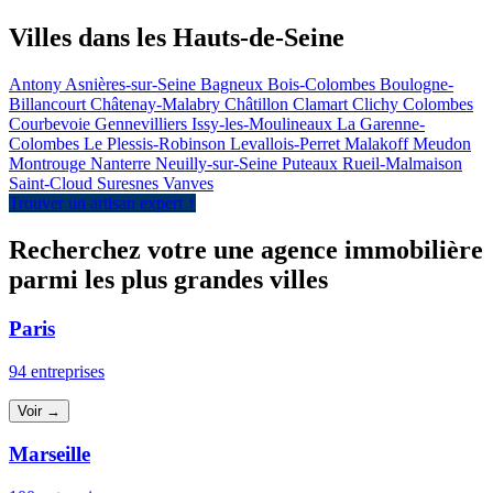
Villes dans les Hauts-de-Seine
Antony
Asnières-sur-Seine
Bagneux
Bois-Colombes
Boulogne-
Billancourt
Châtenay-Malabry
Châtillon
Clamart
Clichy
Colombes
Courbevoie
Gennevilliers
Issy-les-Moulineaux
La Garenne-
Colombes
Le Plessis-Robinson
Levallois-Perret
Malakoff
Meudon
Montrouge
Nanterre
Neuilly-sur-Seine
Puteaux
Rueil-Malmaison
Saint-Cloud
Suresnes
Vanves
Trouver un artisan expert ↑
Recherchez votre une agence immobilière
parmi les plus grandes villes
Paris
94 entreprises
Voir →
Marseille