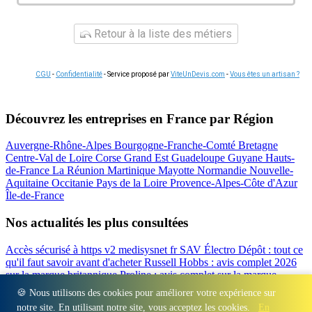
Retour à la liste des métiers
CGU
-
Confidentialité
- Service proposé par
ViteUnDevis.com
-
Vous êtes un artisan ?
Découvrez les entreprises en France par Région
Auvergne-Rhône-Alpes
Bourgogne-Franche-Comté
Bretagne
Centre-Val de Loire
Corse
Grand Est
Guadeloupe
Guyane
Hauts-
de-France
La Réunion
Martinique
Mayotte
Normandie
Nouvelle-
Aquitaine
Occitanie
Pays de la Loire
Provence-Alpes-Côte d'Azur
Île-de-France
Nos actualités les plus consultées
Accès sécurisé à https v2 medisysnet fr
SAV Électro Dépôt : tout ce
qu'il faut savoir avant d'acheter
Russell Hobbs : avis complet 2026
sur la marque britannique
Proline : avis complet sur la marque
d'électroménager
Valberg avis 2026 : notre test complet de la
🍪 Nous utilisons des cookies pour améliorer votre expérience sur
marque
Beko : Avis sur la marque turque d'électroménager
notre site. En utilisant notre site, vous acceptez les cookies.
En