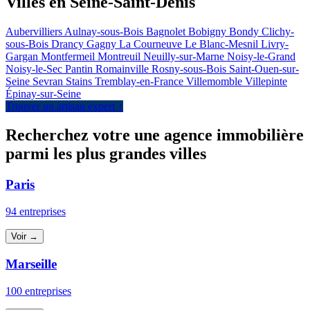
Villes en Seine-Saint-Denis
Aubervilliers
Aulnay-sous-Bois
Bagnolet
Bobigny
Bondy
Clichy-
sous-Bois
Drancy
Gagny
La Courneuve
Le Blanc-Mesnil
Livry-
Gargan
Montfermeil
Montreuil
Neuilly-sur-Marne
Noisy-le-Grand
Noisy-le-Sec
Pantin
Romainville
Rosny-sous-Bois
Saint-Ouen-sur-
Seine
Sevran
Stains
Tremblay-en-France
Villemomble
Villepinte
Épinay-sur-Seine
Trouver un artisan expert ↑
Recherchez votre une agence immobilière
parmi les plus grandes villes
Paris
94 entreprises
Voir →
Marseille
100 entreprises