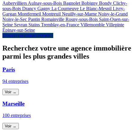
Aubervilliers
Aulnay-sous-Bois
Bagnolet
Bobigny
Bondy
Clichy-
sous-Bois
Drancy
Gagny
La Courneuve
Le Blanc-Mesnil
Livry-
Gargan
Montfermeil
Montreuil
Neuilly-sur-Marne
Noisy-le-Grand
Noisy-le-Sec
Pantin
Romainville
Rosny-sous-Bois
Saint-Ouen-sur-
Seine
Sevran
Stains
Tremblay-en-France
Villemomble
Villepinte
Épinay-sur-Seine
Trouver un artisan expert ↑
Recherchez votre une agence immobilière
parmi les plus grandes villes
Paris
94 entreprises
Voir →
Marseille
100 entreprises
Voir →