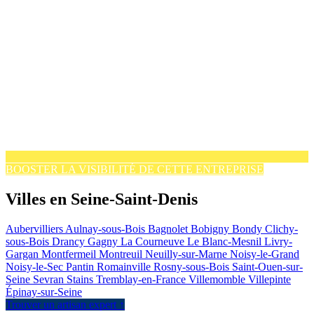
BOOSTER LA VISIBILITÉ DE CETTE ENTREPRISE
Villes en Seine-Saint-Denis
Aubervilliers
Aulnay-sous-Bois
Bagnolet
Bobigny
Bondy
Clichy-
sous-Bois
Drancy
Gagny
La Courneuve
Le Blanc-Mesnil
Livry-
Gargan
Montfermeil
Montreuil
Neuilly-sur-Marne
Noisy-le-Grand
Noisy-le-Sec
Pantin
Romainville
Rosny-sous-Bois
Saint-Ouen-sur-
Seine
Sevran
Stains
Tremblay-en-France
Villemomble
Villepinte
Épinay-sur-Seine
Trouver un artisan expert ↑