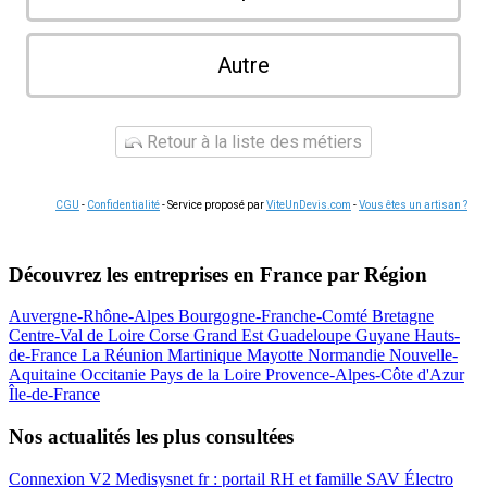
Autre
Retour à la liste des métiers
CGU
-
Confidentialité
- Service proposé par
ViteUnDevis.com
-
Vous êtes un artisan ?
Découvrez les entreprises en France par Région
Auvergne-Rhône-Alpes
Bourgogne-Franche-Comté
Bretagne
Centre-Val de Loire
Corse
Grand Est
Guadeloupe
Guyane
Hauts-
de-France
La Réunion
Martinique
Mayotte
Normandie
Nouvelle-
Aquitaine
Occitanie
Pays de la Loire
Provence-Alpes-Côte d'Azur
Île-de-France
Nos actualités les plus consultées
Connexion V2 Medisysnet fr : portail RH et famille
SAV Électro