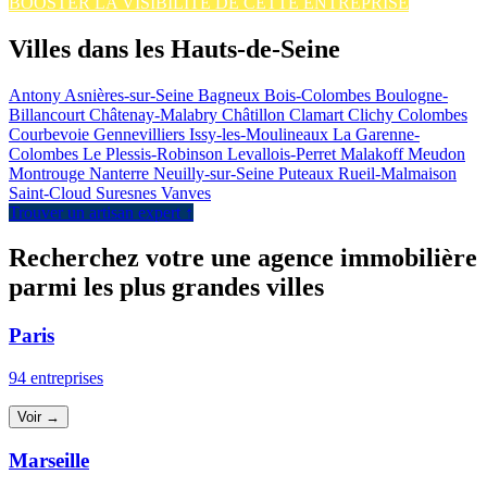
BOOSTER LA VISIBILITÉ DE CETTE ENTREPRISE
Villes dans les Hauts-de-Seine
Antony
Asnières-sur-Seine
Bagneux
Bois-Colombes
Boulogne-
Billancourt
Châtenay-Malabry
Châtillon
Clamart
Clichy
Colombes
Courbevoie
Gennevilliers
Issy-les-Moulineaux
La Garenne-
Colombes
Le Plessis-Robinson
Levallois-Perret
Malakoff
Meudon
Montrouge
Nanterre
Neuilly-sur-Seine
Puteaux
Rueil-Malmaison
Saint-Cloud
Suresnes
Vanves
Trouver un artisan expert ↑
Recherchez votre une agence immobilière
parmi les plus grandes villes
Paris
94 entreprises
Voir →
Marseille