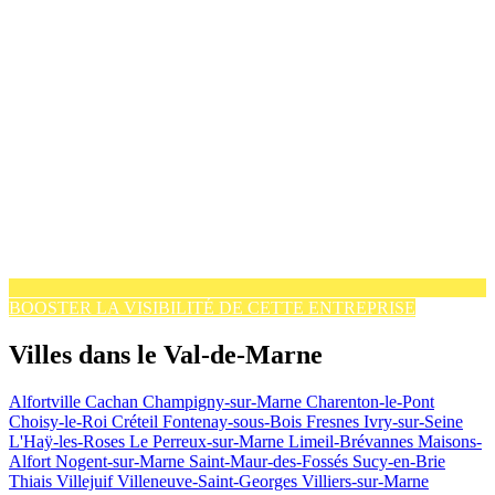
BOOSTER LA VISIBILITÉ DE CETTE ENTREPRISE
Villes dans le Val-de-Marne
Alfortville
Cachan
Champigny-sur-Marne
Charenton-le-Pont
Choisy-le-Roi
Créteil
Fontenay-sous-Bois
Fresnes
Ivry-sur-Seine
L'Haÿ-les-Roses
Le Perreux-sur-Marne
Limeil-Brévannes
Maisons-
Alfort
Nogent-sur-Marne
Saint-Maur-des-Fossés
Sucy-en-Brie
Thiais
Villejuif
Villeneuve-Saint-Georges
Villiers-sur-Marne