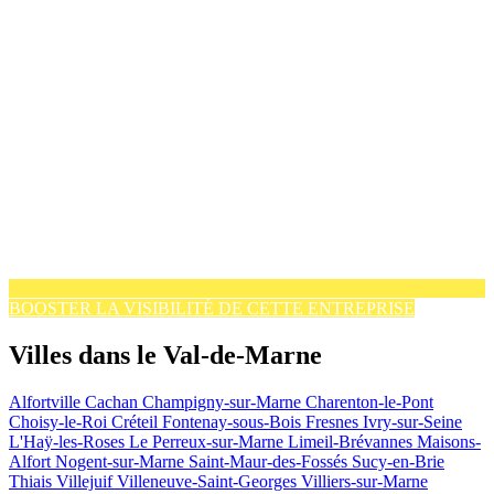
BOOSTER LA VISIBILITÉ DE CETTE ENTREPRISE
Villes dans le Val-de-Marne
Alfortville
Cachan
Champigny-sur-Marne
Charenton-le-Pont
Choisy-le-Roi
Créteil
Fontenay-sous-Bois
Fresnes
Ivry-sur-Seine
L'Haÿ-les-Roses
Le Perreux-sur-Marne
Limeil-Brévannes
Maisons-
Alfort
Nogent-sur-Marne
Saint-Maur-des-Fossés
Sucy-en-Brie
Thiais
Villejuif
Villeneuve-Saint-Georges
Villiers-sur-Marne