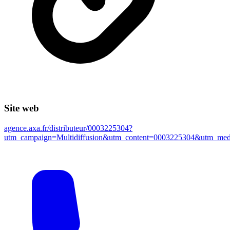
Site web
agence.axa.fr/distributeur/0003225304?
utm_campaign=Multidiffusion&utm_content=0003225304&utm_m