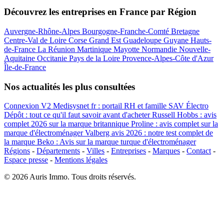
Découvrez les entreprises en France par Région
Auvergne-Rhône-Alpes
Bourgogne-Franche-Comté
Bretagne
Centre-Val de Loire
Corse
Grand Est
Guadeloupe
Guyane
Hauts-
de-France
La Réunion
Martinique
Mayotte
Normandie
Nouvelle-
Aquitaine
Occitanie
Pays de la Loire
Provence-Alpes-Côte d'Azur
Île-de-France
Nos actualités les plus consultées
Connexion V2 Medisysnet fr : portail RH et famille
SAV Électro
Dépôt : tout ce qu'il faut savoir avant d'acheter
Russell Hobbs : avis
complet 2026 sur la marque britannique
Proline : avis complet sur la
marque d'électroménager
Valberg avis 2026 : notre test complet de
la marque
Beko : Avis sur la marque turque d'électroménager
Régions
-
Départements
-
Villes
-
Entreprises
-
Marques
-
Contact
-
Espace presse
-
Mentions légales
© 2026 Auris Immo. Tous droits réservés.