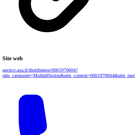
Site web
agence.axa.fr/distributeur/0001970604?
utm_campaign=Multidiffusion&utm_content=0001970604&utm_m