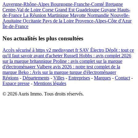
Auvergne-Rhône-Alpes
Bourgogne-Franche-Comté
Bretagne
Centre-Val de Loire
Corse
Grand Est
Guadeloupe
Guyane
Hauts-
de-France
La Réunion
Martinique
Mayotte
Normandie
Nouvelle-
Aquitaine
Occitanie
Pays de la Loire
Provence-Alpes-Côte d'Azur
Île-de-France
Nos actualités les plus consultées
Accès sécurisé à https v2 medisysnet fr
SAV Électro Dépôt : tout ce
qu'il faut savoir avant d'acheter
Russell Hobbs : avis complet 2026
sur la marque britannique
Proline : avis complet sur la marque
d'électroménager
Valberg avis 2026 : notre test complet de la
marque
Beko : Avis sur la marque turque d'électroménager
Régions
-
Départements
-
Villes
-
Entreprises
-
Marques
-
Contact
-
Espace presse
-
Mentions légales
© 2026 Auris Immo. Tous droits réservés.