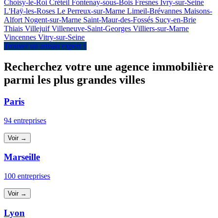
Choisy-le-Roi
Créteil
Fontenay-sous-Bois
Fresnes
Ivry-sur-Seine
L'Haÿ-les-Roses
Le Perreux-sur-Marne
Limeil-Brévannes
Maisons-
Alfort
Nogent-sur-Marne
Saint-Maur-des-Fossés
Sucy-en-Brie
Thiais
Villejuif
Villeneuve-Saint-Georges
Villiers-sur-Marne
Vincennes
Vitry-sur-Seine
Trouver un artisan expert ↑
Recherchez votre une agence immobilière
parmi les plus grandes villes
Paris
94 entreprises
Voir →
Marseille
100 entreprises
Voir →
Lyon