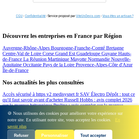
CGU
-
Confidentialité
- Service proposé par
ViteUnDevis.com
-
Vous êtes un artisan ?
Découvrez les entreprises en France par Région
Auvergne-Rhône-Alpes
Bourgogne-Franche-Comté
Bretagne
Centre-Val de Loire
Corse
Grand Est
Guadeloupe
Guyane
Hauts-
de-France
La Réunion
Martinique
Mayotte
Normandie
Nouvelle-
Aquitaine
Occitanie
Pays de la Loire
Provence-Alpes-Côte d'Azur
Île-de-France
Nos actualités les plus consultées
Accès sécurisé à https v2 medisysnet fr
SAV Électro Dépôt : tout ce
qu'il faut savoir avant d'acheter
Russell Hobbs : avis complet 2026
sur la marque britannique
Proline : avis complet sur la marque
d'électroménager
Valberg avis 2026 : notre test complet de la
🍪 Nous utilisons des cookies pour améliorer votre expérience sur
marque
Beko : Avis sur la marque turque d'électroménager
notre site. En utilisant notre site, vous acceptez les cookies.
En
Régions
-
Départements
-
Villes
-
Entreprises
-
Marques
-
Contact
-
savoir plus
Espace presse
-
Mentions légales
Refuser
Personnaliser
Tout accepter
© 2026 Auris Immo. Tous droits réservés.