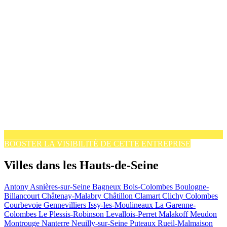
BOOSTER LA VISIBILITÉ DE CETTE ENTREPRISE
Villes dans les Hauts-de-Seine
Antony
Asnières-sur-Seine
Bagneux
Bois-Colombes
Boulogne-
Billancourt
Châtenay-Malabry
Châtillon
Clamart
Clichy
Colombes
Courbevoie
Gennevilliers
Issy-les-Moulineaux
La Garenne-
Colombes
Le Plessis-Robinson
Levallois-Perret
Malakoff
Meudon
Montrouge
Nanterre
Neuilly-sur-Seine
Puteaux
Rueil-Malmaison